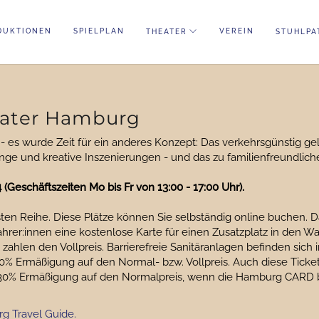
DUKTIONEN
SPIELPLAN
VEREIN
THEATER
STUHLPA
heater Hamburg
 es wurde Zeit für ein anderes Konzept: Das verkehrsgünstig g
nge und kreative Inszenierungen - und das zu familienfreundlich
(Geschäftszeiten Mo bis Fr von 13:00 - 17:00 Uhr).
ersten Reihe. Diese Plätze können Sie selbständig online buchen. 
fahrer:innen eine kostenlose Karte für einen Zusatzplatz in den W
ese zahlen den Vollpreis. Barrierefreie Sanitäranlagen befinden s
% Ermäßigung auf den Normal- bzw. Vollpreis. Auch diese Tick
g 30% Ermäßigung auf den Normalpreis, wenn die Hamburg CARD b
g Travel Guide.