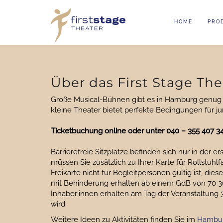
HOME
PRO
Oops, an error occurred! Code: 20260808132656f56fa2fb
Über das First Stage T
Große Musical-Bühnen gibt es in Hamburg genug -
kleine Theater bietet perfekte Bedingungen für ju
Ticketbuchung online oder unter 040 – 355 407 34 
Barrierefreie Sitzplätze befinden sich nur in der 
müssen Sie zusätzlich zu Ihrer Karte für Rollstuhl
Freikarte nicht für Begleitpersonen gültig ist, di
mit Behinderung erhalten ab einem GdB von 70 30
Inhaber:innen erhalten am Tag der Veranstaltun
wird.
Weitere Ideen zu Aktivitäten finden Sie im
Hambur