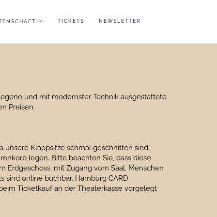
TICKETS
NEWSLETTER
TENSCHAFT
elegene und mit modernster Technik ausgestattete
en Preisen.
Da unsere Klappsitze schmal geschnitten sind,
arenkorb legen. Bitte beachten Sie, dass diese
ich im Erdgeschoss, mit Zugang vom Saal. Menschen
ets sind online buchbar. Hamburg CARD
eim Ticketkauf an der Theaterkasse vorgelegt