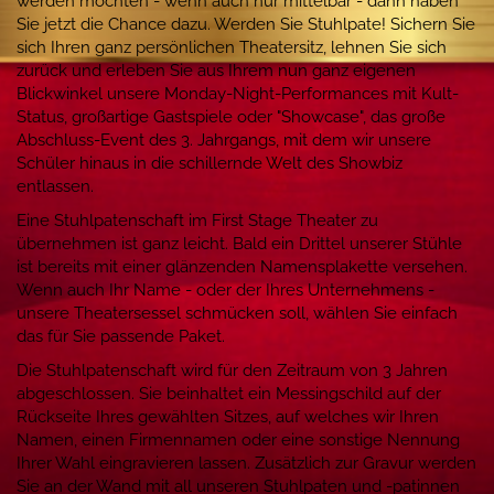
werden möchten - wenn auch nur mittelbar - dann haben
Sie jetzt die Chance dazu. Werden Sie Stuhlpate! Sichern Sie
sich Ihren ganz persönlichen Theatersitz, lehnen Sie sich
zurück und erleben Sie aus Ihrem nun ganz eigenen
Blickwinkel unsere Monday-Night-Performances mit Kult-
Status, großartige Gastspiele oder "Showcase", das große
Abschluss-Event des 3. Jahrgangs, mit dem wir unsere
Schüler hinaus in die schillernde Welt des Showbiz
entlassen.
Eine Stuhlpatenschaft im First Stage Theater zu
übernehmen ist ganz leicht. Bald ein Drittel unserer Stühle
ist bereits mit einer glänzenden Namensplakette versehen.
Wenn auch Ihr Name - oder der Ihres Unternehmens -
unsere Theatersessel schmücken soll, wählen Sie einfach
das für Sie passende Paket.
Die Stuhlpatenschaft wird für den Zeitraum von 3 Jahren
abgeschlossen. Sie beinhaltet ein Messingschild auf der
Rückseite Ihres gewählten Sitzes, auf welches wir Ihren
Namen, einen Firmennamen oder eine sonstige Nennung
Ihrer Wahl eingravieren lassen. Zusätzlich zur Gravur werden
Sie an der Wand mit all unseren Stuhlpaten und -patinnen