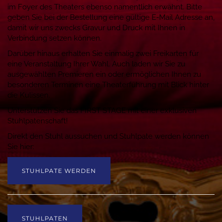
im Foyer des Theaters ebenso namentlich erwähnt. Bitte
geben Sie bei der Bestellung eine gültige E-Mail Adresse an,
damit wir uns zwecks Gravur und Druck mit Ihnen in
Verbindung setzen können.
Darüber hinaus erhalten Sie einmalig zwei Freikarten für
eine Veranstaltung Ihrer Wahl. Auch laden wir Sie zu
ausgewählten Premieren ein oder ermöglichen Ihnen zu
besonderen Terminen eine Theaterführung mit Blick hinter
die Kulissen.
Unterstützen Sie das FIRST STAGE mit einer exklusiven
Stuhlpatenschaft!
Direkt den Stuhl aussuchen und Stuhlpate werden können
Sie hier:
STUHLPATE WERDEN
STUHLPATEN