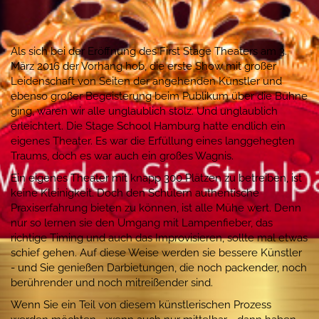
Als sich bei der Eröffnung des First Stage Theaters am 3.
März 2016 der Vorhang hob, die erste Show mit großer
Leidenschaft von Seiten der angehenden Künstler und
ebenso großer Begeisterung beim Publikum über die Bühne
ging, waren wir alle unglaublich stolz. Und unglaublich
erleichtert. Die Stage School Hamburg hatte endlich ein
eigenes Theater. Es war die Erfüllung eines langgehegten
Traums, doch es war auch ein großes Wagnis.
Ein eigenes Theater mit knapp 300 Plätzen zu betreiben, ist
keine Kleinigkeit. Doch den Schülern authentische
Praxiserfahrung bieten zu können, ist alle Mühe wert. Denn
nur so lernen sie den Umgang mit Lampenfieber, das
richtige Timing und auch das Improvisieren, sollte mal etwas
schief gehen. Auf diese Weise werden sie bessere Künstler
- und Sie genießen Darbietungen, die noch packender, noch
berührender und noch mitreißender sind.
Wenn Sie ein Teil von diesem künstlerischen Prozess